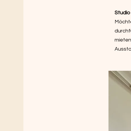
Studio
Möchte
durchf
mieten
Aussta