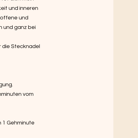
eit und inneren
 offene und
n und ganz bei
r die Stecknadel
gung.
ehminuten vom
h 1 Gehminute