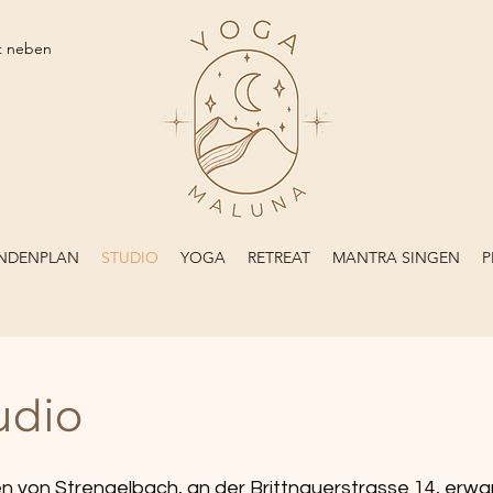
kt neben
NDENPLAN
STUDIO
YOGA
RETREAT
MANTRA SINGEN
P
udio
en von Strengelbach, an der Brittnauerstrasse 14, erwa