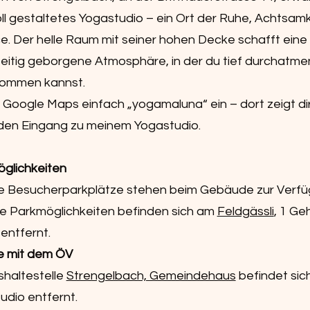
oll gestaltetes Yogastudio – ein Ort der Ruhe, Achtsamk
e. Der helle Raum mit seiner hohen Decke schafft eine
zeitig geborgene Atmosphäre, in der du tief durchatme
kommen kannst.
i Google Maps einfach „yogamaluna“ ein – dort zeigt di
 den Eingang zu meinem Yogastudio.
glichkeiten
 Besucherparkplätze stehen beim Gebäude zur Verfü
e Parkmöglichkeiten befinden sich am
Feldgässli
, 1 G
 entfernt.
e mit dem ÖV
shaltestelle
Strengelbach, Gemeindehaus
befindet sic
udio entfernt.